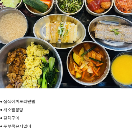
● 삼색야끼도리덮밥
● 채소짬뽕탕
● 갈치구이
● 두부묵은지말이