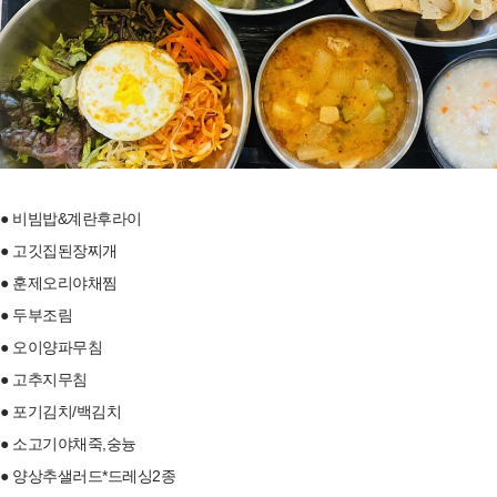
● 비빔밥&계란후라이
● 고깃집된장찌개
● 훈제오리야채찜
● 두부조림
● 오이양파무침
● 고추지무침
● 포기김치/백김치
● 소고기야채죽,숭늉
● 양상추샐러드*드레싱2종