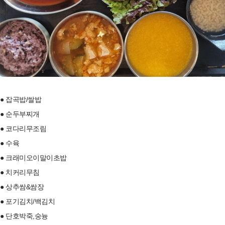
● 잡곡밥/쌀밥
● 순두부찌개
● 코다리무조림
● 수육
● 크래미오이말이초밥
● 치커리무침
● 상추쌈&쌈장
● 포기김치/백김치
● 단호박죽,숭늉