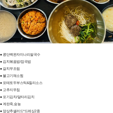
● 콩단백완자미나리쌀국수
● 김치볶음밥/잡곡밥
● 갈치무조림
● 불고기채소찜
● 포테토두부스틱&칠리소스
● 고추지무침
● 포기김치/알타리김치
● 계란죽,숭늉
● 양상추샐러드*드레싱2종