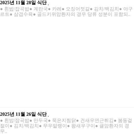
2025년 11월 28일 식단
● 흰밥/잡곡밥● 계란국● 카레● 오징어젓갈● 김치/백김치● 야구
르트● 삼겹수육● 골드키위암환자의 경우 당류 성분이 포함되..
2025년 11월 26일 식단
● 흰밥/잡곡밥● 만두국● 묵은지찜닭● 건새우연근튀김● 봄동겉
절이● 김치/백김치● 무우말랭이● 왕새우구이● 귤암환자의 경
우..