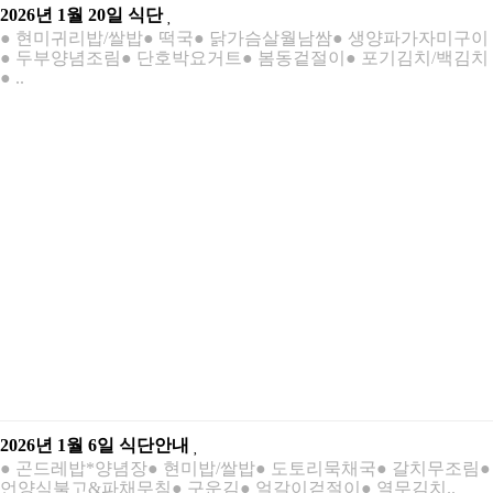
2026년 1월 20일 식단
● 현미귀리밥/쌀밥● 떡국● 닭가슴살월남쌈● 생양파가자미구이
● 두부양념조림● 단호박요거트● 봄동겉절이● 포기김치/백김치
● ..
2026년 1월 6일 식단안내
● 곤드레밥*양념장● 현미밥/쌀밥● 도토리묵채국● 갈치무조림●
언양식불고&파채무침● 구운김● 얼갈이겉절이● 열무김치..