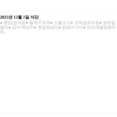
2025년 12월 1일 식단
● 흰밥/잡곡밥● 들깨미역국● 소불고기● 꼬막살초무침● 쌈추겉
절이● 김치/백김치● 깻잎양념지● 닭장각구이● 파인애플암환자
의..