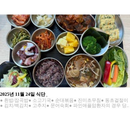
2025년 11월 24일 식단
● 흰밥/잡곡밥● 소고기국● 순대볶음● 진미초무침● 동초겉절이
● 김치/백김치● 고추지● 문어숙회● 파인애플암환자의 경우 당..