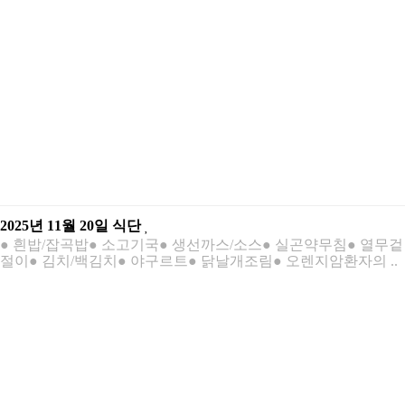
2025년 11월 20일 식단
● 흰밥/잡곡밥● 소고기국● 생선까스/소스● 실곤약무침● 열무겉
절이● 김치/백김치● 야구르트● 닭날개조림● 오렌지암환자의 ..