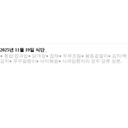
2025년 11월 19일 식단
● 흰밥/잡곡밥● 닭개장● 잡채● 두부조림● 봄동겉절이● 김치/백
김치● 무우말랭이● 낙지볶음● 사과암환자의 경우 당류 성분..