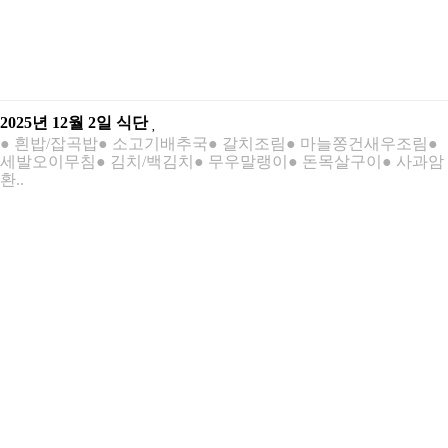
2025년 12월 2일 식단
● 흰밥/잡곡밥● 소고기배추국● 갈치조림● 마늘쫑건새우조림●
세발오이무침● 김치/백김치● 무우말랭이● 돈목살구이● 사과암
환..