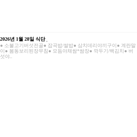
2026년 1월 28일 식단
● 소불고기버섯전골● 잡곡밥/쌀밥● 삼치데리야끼구이● 계란말
이● 봄동보리된장무침● 모듬야채쌈*쌈장● 깍두기/백김치● 버
섯야..