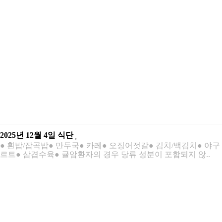
2025년 12월 4일 식단
● 흰밥/잡곡밥● 만두국● 카레● 오징어젓갈● 김치/백김치● 야구
르트● 삼겹수육● 귤암환자의 경우 당류 성분이 포함되지 않..