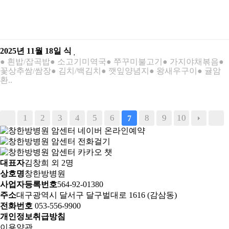
2025년 11월 18일 식
● 흰밥/잡곡밥● 소고기미역국● 쭈꾸미불고기● 가지야채볶음●
꽃상추쌈/쌈장● 김치/백김치● 깻잎양념지● 왕새우구이● 귤암
환..
1
2
3
4
5
6
8
9
10
7
대표자
김창희 외 2명
상호명
창한방병원
사업자등록번호
564-92-01380
주소
대구광역시 달서구 달구벌대로 1616 (감삼동)
전화번호
053-556-9900
개인정보취급방침
이용약관