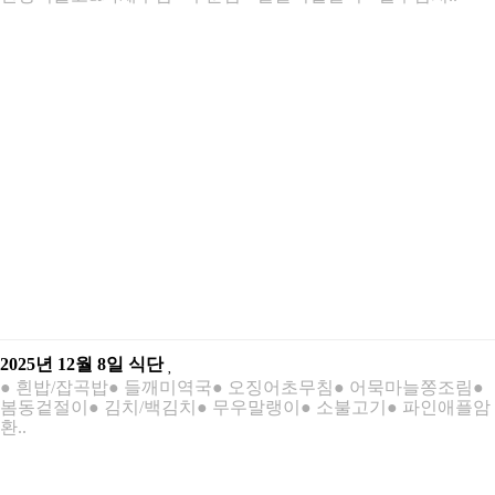
2025년 12월 8일 식단
● 흰밥/잡곡밥● 들깨미역국● 오징어초무침● 어묵마늘쫑조림●
봄동겉절이● 김치/백김치● 무우말랭이● 소불고기● 파인애플암
환..