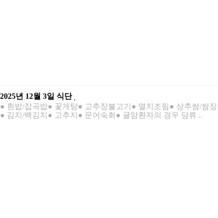
2025년 12월 3일 식단
● 흰밥/잡곡밥● 꽃게탕● 고추장불고기● 멸치조림● 상추쌈/쌈장
● 김치/백김치● 고추지● 문어숙회● 귤암환자의 경우 당류 ..