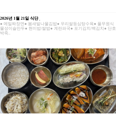
2026년 1월 21일 식단
● 메밀짜장면● 봄새발나물김밥● 우리쌀등심탕수육● 풀무원식
물성이슬만두● 현미밥/쌀밥● 계란파국● 포기김치/백김치● 단호
박죽..