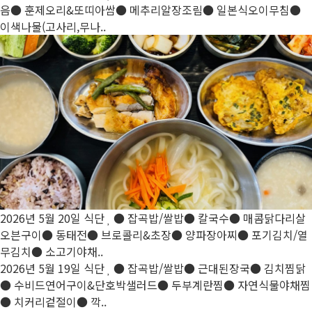
음● 훈제오리&또띠아쌈● 메추리알장조림● 일본식오이무침●
이색나물(고사리,무나..
2026년 5월 20일 식단
● 잡곡밥/쌀밥● 칼국수● 매콤닭다리살
오븐구이● 동태전● 브로콜리&초장● 양파장아찌● 포기김치/열
무김치● 소고기야채..
2026년 5월 19일 식단
● 잡곡밥/쌀밥● 근대된장국● 김치찜닭
● 수비드연어구이&단호박샐러드● 두부계란찜● 자연식물야채찜
● 치커리겉절이● 깍..