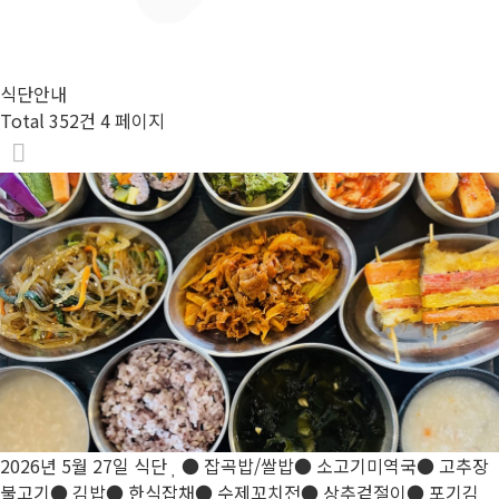
식단안내
Total 352건
4 페이지
2026년 5월 27일 식단
● 잡곡밥/쌀밥● 소고기미역국● 고추장
불고기● 김밥● 한식잡채● 수제꼬치전● 상추겉절이● 포기김