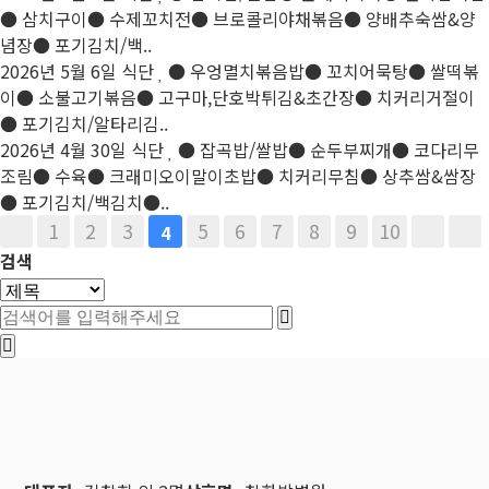
● 삼치구이● 수제꼬치전● 브로콜리야채볶음● 양배추숙쌈&양
념장● 포기김치/백..
2026년 5월 6일 식단
● 우엉멸치볶음밥● 꼬치어묵탕● 쌀떡볶
이● 소불고기볶음● 고구마,단호박튀김&초간장● 치커리거절이
● 포기김치/알타리김..
2026년 4월 30일 식단
● 잡곡밥/쌀밥● 순두부찌개● 코다리무
조림● 수육● 크래미오이말이초밥● 치커리무침● 상추쌈&쌈장
● 포기김치/백김치●..
1
2
3
5
6
7
8
9
10
4
검색