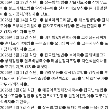
2026년 5월 18일 식단
● 잡곡밥/쌀밥● 샤브샤브국● 삼치무조
림● 불고기채소찜● 알감자구이● 천사채마요무침● 돈나물겉절
이● 포기김치/백김치● 단호..
2026년 5월 14일 식단
● 삼색야끼도리덮밥● 채소짬뽕탕● 갈치
구이● 두부묵은지말이● 감자고로케&케챱● 돈나물겉절이● 포
기김치/백김치● 단호..
2026년 5월 13일 식단
● 비빔밥&계란후라이● 고깃집된장찌개
● 훈제오리야채찜● 두부조림● 오이양파무침● 고추지무침● 포
기김치/백김치● 소고..
2026년 5월 12일 식단
● 잡곡밥/쌀밥● 북어국● 들꺠백불고기
● 궁채김밥● 열무비빔국수● 매콤알감자조림● 자연식물야채찜
● 포기김치/백김치● 버섯야..
2026년 5월 11일 식단
● 카레우동● 잡곡밥/쌀밥● 김칫국● 부
타노가쿠나(일본식돈장조림)● 생선까스&타르s● 양념호박구이●
깍두기/백김치●..
2026년 5월 8일 식단
● 매콤어묵잡채잔치국수● 잡곡밥/쌀밥●
임연수조림● 김밥● 왕찐만두&초간장● 얼갈이겉절이● 깍두기/
석박지● 계란죽,..
2026년 5월 7일 식단
● 잡곡밥/쌀밥● 들깨미역국● 돈육김치찜