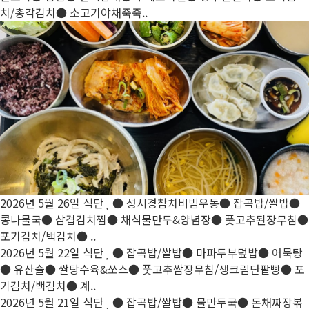
치/총각김치● 소고기야채죽죽..
2026년 5월 26일 식단
● 성시경참치비빔우동● 잡곡밥/쌀밥●
콩나물국● 삼겹김치찜● 채식물만두&양념장● 풋고추된장무침●
포기김치/백김치● ..
2026년 5월 22일 식단
● 잡곡밥/쌀밥● 마파두부덮밥● 어묵탕
● 유산슬● 쌀탕수육&쏘스● 풋고추쌈장무침/생크림단팥빵● 포
기김치/백김치● 계..
2026년 5월 21일 식단
● 잡곡밥/쌀밥● 물만두국● 돈채짜장볶