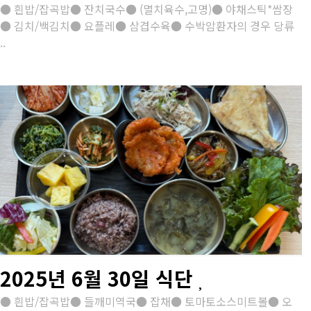
● 흰밥/잡곡밥● 잔치국수● (멸치육수,고명)● 야채스틱*쌈장
● 김치/백김치● 요플레● 삼겹수육● 수박암환자의 경우 당류
..
2025년 6월 30일 식단
● 흰밥/잡곡밥● 들깨미역국● 잡채● 토마토소스미트볼● 오