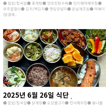
● 흰밥/잡곡밥● 꽃게탕● 맛초킹탕수육● 진미채야채무침●
부추겉절이● 김치/백김치● 깻잎양념지● 닭날개조림● 떡볶이
(땅콩죽..
2025년 6월 26일 식단
● 흰밥/잡곡밥● 닭개장● 오삼불고기● 천사채무침● 봄나물