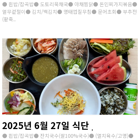
● 흰밥/잡곡밥● 도토리묵채국● 야채찜닭● 돈민찌가지볶음●
열무겉절이● 김치/백김치● 명태껍질무침● 문어초회● 부추전
(팥죽..
2025년 6월 27일 식단
● 흰밥/잡곡밥● 잔치국수(쌀100%국수)● (멸치육수/고명)●